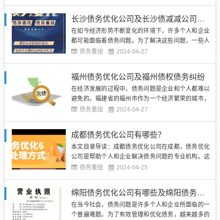
专业机构。他们通过优化债务结构、协商债务重组、
制定还款计划等方式，帮助债务人减轻负担，重建信
长沙债务优化公司及长沙债减减公司可靠吗
用。下面我们来看看在重庆有哪些知名的债务优化公
在如今经济形势不断变化的环境下，许多个人和企业
司。（图片来源网络，...
都可能面临着债务问题。为了解决这些问题，一些人
可能会寻求长沙债务优化公司或长沙债减减公司的帮
债务重组
2024-04-27
助。在选择这样的公司时，许多人都会担心它们是否
可靠。本文将探讨长沙债务优化公司和长沙债减减公
福州债务优化公司及福州债权债务纠纷
司的可靠性。（图片来源网络，侵删）长沙债务优化
在经济发展的过程中，债务问题是企业和个人都难以
公司和长沙债减减公司通常...
避免的。福建省的福州市作为一个经济繁荣的城市，
也存在着各种债务问题。为了解决这些问题，有些人
债务重组
2024-04-27
会寻求福州债务优化公司的帮助，而另一些人则可能
卷入债权债务纠纷中。（图片来源网络，侵删）福州
成都债务优化公司有哪些？
债务优化公司是专门帮助个人或企业解决债务问题的
本文目录导读：成都债务优化公司在成都，债务优化
机构。他们会通过分析债务...
公司是帮助个人和企业解决债务问题的专业机构。这
些公司提供各种服务，包括债务重组、债务咨询、债
债务重组
2024-04-25
务协商和债务清理等。如果您正面临着沉重的债务压
力，寻找一家专业的债务优化公司可能是解决问题的
绵阳债务优化公司有哪些及绵阳债务优化公司有哪些部门
最佳选择。（图片来源网络，侵删）成都作为中国西
在当今社会，债务问题是许多个人和企业所面临的一
部地区的经济中心，吸引了...
个普遍难题。为了有效管理和优化债务，越来越多的