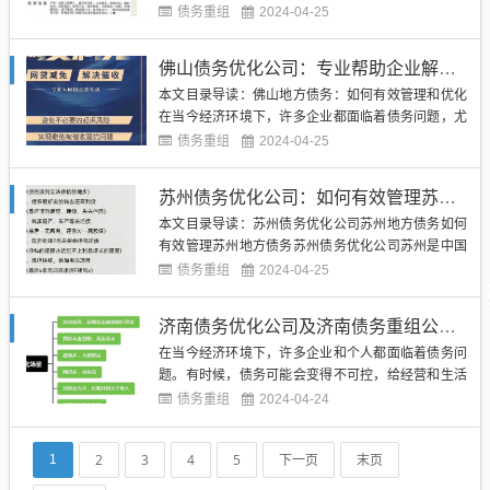
人和企业开始寻求债务优化公司的帮助。绵阳作为一
债务重组
2024-04-25
个重要的经济中心，也拥有许多专业的债务优化公
司，为当地居民和企业提供优质的债务管理服务。
佛山债务优化公司：专业帮助企业解决地方债务问题
（图片来源网络，侵删）绵阳债务优化公司主要分为
本文目录导读：佛山地方债务：如何有效管理和优化
以下几个部门：1. 债务咨询...
在当今经济环境下，许多企业都面临着债务问题，尤
其是地方债务。佛山作为一个经济发达的城市，许多
债务重组
2024-04-25
企业也在面临债务问题。为了帮助这些企业解决债务
问题，佛山债务优化公司应运而生。这些公司专门提
苏州债务优化公司：如何有效管理苏州地方债务
供债务优化的服务，帮助企业规划债务结构，优化债
本文目录导读：苏州债务优化公司苏州地方债务如何
务组合，降低债务成本，提...
有效管理苏州地方债务苏州债务优化公司苏州是中国
经济发展较快的城市之一，但也面临着地方债务问
债务重组
2024-04-25
题。苏州地方债务规模庞大，管理起来颇具挑战。为
了有效管理苏州地方债务，许多企业和政府部门都会
济南债务优化公司及济南债务重组公司：如何选择合适的财务解决方案
寻求债务优化公司的帮助。（图片来源网络，侵删）
在当今经济环境下，许多企业和个人都面临着债务问
债务优化公司是一种专业机构...
题。有时候，债务可能会变得不可控，给经营和生活
带来沉重的负担。在这种情况下，寻求专业的债务优
债务重组
2024-04-24
化公司或债务重组公司的帮助是一个明智的选择。济
南作为一座经济发达的城市，拥有许多专业的财务服
2
3
4
5
下一页
末页
1
务机构，为客户提供债务优化和重组方案。（图片来
源网络，侵删）济南债务优...