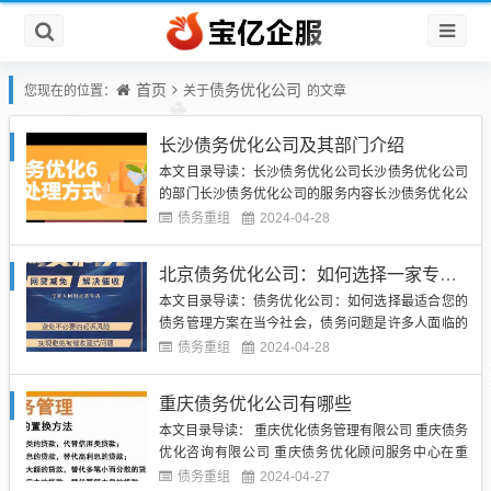
首页
债务优化公司
您现在的位置：
关于
的文章
长沙债务优化公司及其部门介绍
本文目录导读：长沙债务优化公司长沙债务优化公司
的部门长沙债务优化公司的服务内容长沙债务优化公
司的优势长沙债务优化公司长沙债务优化公司是专门
债务重组
2024-04-28
为个人和企业提供债务优化服务的机构。在当今社
会，债务问题已经成为很多人的困扰，而债务优化公
北京债务优化公司：如何选择一家专业的债务优化公司来帮助您解决财务困境
司就是为了帮助这些人解决债务问题，重整财务状
本文目录导读：债务优化公司：如何选择最适合您的
况，实现财务自由。长沙作为湖...
债务管理方案在当今社会，债务问题是许多人面临的
重要挑战之一。无论是个人还是企业，都可能因为债
债务重组
2024-04-28
务问题而陷入困境。在这种情况下，债务优化公司可
以成为您的救星。北京债务优化公司是专门提供债务
重庆债务优化公司有哪些
管理和优化服务的机构，他们可以帮助您解决财务问
本文目录导读： 重庆优化债务管理有限公司 重庆债务
题，重建信用，实现财务自...
优化咨询有限公司 重庆债务优化顾问服务中心在重
庆，债务优化公司是帮助个人或企业解决债务问题的
债务重组
2024-04-27