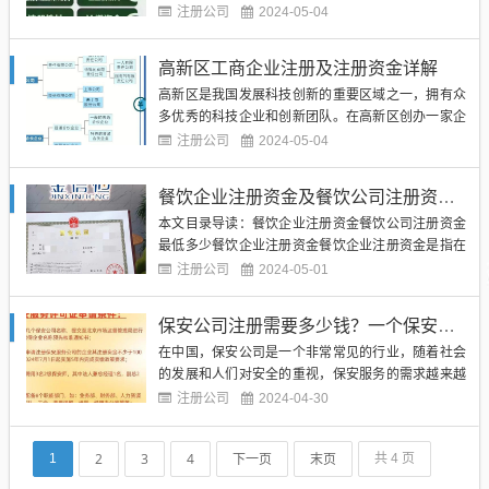
册费用和一些其他杂费构成的。在一些地区，公司注
注册公司
2024-05-04
册最低费用可能只需要几百元，而在一些大城市，可
能需要几千元甚至更多。（图片来源网络，侵删）我
高新区工商企业注册及注册资金详解
们来看一下公司注册的基本流程。在中国，公司注册
高新区是我国发展科技创新的重要区域之一，拥有众
需要经过工商局的审批，同...
多优秀的科技企业和创新团队。在高新区创办一家企
业，需要进行工商企业注册手续。高新区工商企业注
注册公司
2024-05-04
册的流程是怎样的呢？注册时需要准备哪些材料？注
册资金又有多少呢？下面将详细介绍高新区工商企业
餐饮企业注册资金及餐饮公司注册资金最低多少
注册及注册资金的相关内容。（图片来源网络，侵
本文目录导读：餐饮企业注册资金餐饮公司注册资金
删）进行高新区工商企业注册...
最低多少餐饮企业注册资金餐饮企业注册资金是指在
注册成立餐饮企业时，需要投入的资金金额。根据中
注册公司
2024-05-01
国的相关法律规定，注册资金是指企业在设立时应缴
纳的最低资本额，是企业经营的基础资金。在中国，
保安公司注册需要多少钱？一个保安公司注册要准备多少钱？
餐饮企业注册资金的最低金额是根据不同地区的规定
在中国，保安公司是一个非常常见的行业，随着社会
而有所不同，一般来说，注...
的发展和人们对安全的重视，保安服务的需求越来越
大。很多人都希望开设自己的保安公司。开设一家保
注册公司
2024-04-30
安公司并不是一件简单的事情，其中涉及到很多方面
的问题，其中包括注册资金。（图片来源网络，侵
2
3
4
下一页
末页
1
共 4 页
删）保安公司注册需要多少钱？这个问题并没有一个
固定的答案，因为注册资金的...