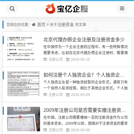
首页
注册资金
您现在的位置：
关于
的文章
北京代理办照企业注册及注册资金多少
在中国作为一个企业注册的过程中，有一些特殊情况
需要考虑，比如在北京代理办照企业注册时，需要满
足一些特殊的要求。在这篇文章中，我们将会详细介
注册公司
2024-05-10
绍北京代理办照企业注册的流程及注册资金的相关问
题。（图片来源网络，侵删）北京代理办照企业注册
如何注册个人独资企业？个人独资企业营业执照注册资金及要求详解
的流程并不复杂，但是需要注意的是，注册的企业类
个人独资企业是一种独资经营的企业形式，通常只有
型必须符合相关法律法规的...
一个自然人投资经营。相比于其他企业形式，个人独
资企业注册流程相对简单，但也需要遵守相关法规和
注册公司
2024-05-09
要求。个人独资企业营业执照注册资金是一个重要的
方面，对于创业者来说，了解注册资金的要求和如何
2009年注册公司是否需要实缴注册资金？2006年注册公司资金是否需要全部到账？
确定注册资金是至关重要的。（图片来源网络，侵
在中国，注册公司需要缴纳一定的注册资金作为公司
删）个人独资企业注册资金是...
的基本资本。2009年以前，我国对于注册资金的要求
是必须实缴，不允许虚假认缴。而2006年注册公司资
注册公司
2024-05-06