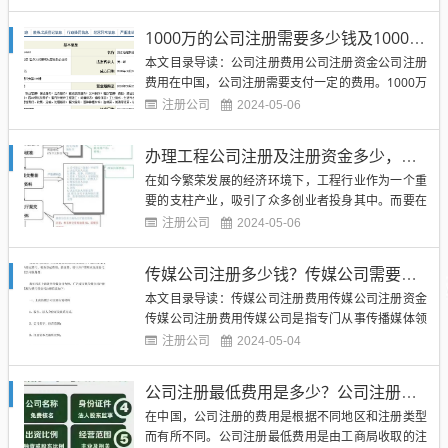
金也需要全部到账，不能存在未到账的情况。（图片
来源网络，侵删）我们来看2009年注册公司是否需要
1000万的公司注册需要多少钱及1000万的公司注册需要多少资金
实缴注册资金。根据《中华人民共和国公司法》的相
本文目录导读：公司注册费用公司注册资金公司注册
关规定，20...
费用在中国，公司注册需要支付一定的费用。1000万
的公司注册需要多少钱主要包括以下几个方面的费
注册公司
2024-05-06
用：（图片来源网络，侵删）1. 注册资本：根据《中
华人民共和国公司法》规定，公司注册时需要确定注
办理工程公司注册及注册资金多少，全面解析工程公司注册流程及资金需求
册资本。注册资本是公司的基本资金，是公司运营的
在如今繁荣发展的经济环境下，工程行业作为一个重
重要依据。对于10...
要的支柱产业，吸引了众多创业者投身其中。而要在
工程行业中立足，首要之务就是办理工程公司注册，
注册公司
2024-05-06
并确定注册资金。本文将从办理工程公司注册的流
程、注册资金的确定、以及相关注意事项等方面进行
传媒公司注册多少钱？传媒公司需要多少注册资金？
详细解析，帮助有意向的创业者更好地了解和准备。
本文目录导读：传媒公司注册费用传媒公司注册资金
（图片来源网络，侵删）办理...
传媒公司注册费用传媒公司是指专门从事传播媒体领
域的公司，包括电视、广播、报纸、杂志、网络等媒
注册公司
2024-05-04
体形式。在中国，设立传媒公司需要先进行工商注
册，注册费用是设立公司的基本开支之一。传媒公司
公司注册最低费用是多少？公司注册最低需要多少资金？
的注册费用主要包括工商注册费、税务登记费、印章
在中国，公司注册的费用是根据不同地区和注册类型
制作费、公章刻制费等。根据...
而有所不同。公司注册最低费用是由工商局收取的注