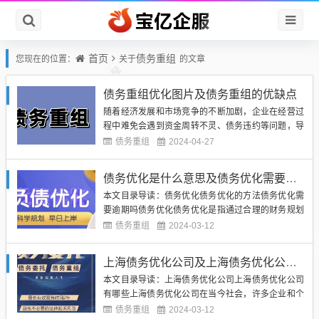
首页
债务重组
您现在的位置：
关于
的文章
债务重组优化图片及债务重组的优缺点
随着经济发展和市场竞争的不断加剧，企业在经营过
程中难免会遇到资金周转不灵、债务违约等问题，导
致债务逐渐积累，影响企业的正常经营和发展。为了
债务重组
2024-04-27
解决这一问题，债务重组成为了企业的一种常见选
择。债务重组是指企业通过与债权人协商，调整债务
债务优化是什么意思及债务优化需要逾期吗
的本金、利率、期限等内容，达成一致的协议，以减
本文目录导读：债务优化债务优化的方法债务优化需
轻企业的债务负担，恢复经营...
要逾期吗债务优化债务优化是指通过合理的财务规划
和管理手段，对个人或企业的债务进行调整和优化，
债务重组
2024-03-12
以降低债务负担，提高偿还能力，实现财务目标的过
程。债务优化的目的是帮助债务人更有效地管理债
上海债务优化公司及上海债务优化公司有哪些
务，避免陷入财务困境，提高财务稳定性。（图片来
本文目录导读：上海债务优化公司上海债务优化公司
源网络，侵删）债务优化的方...
有哪些上海债务优化公司在当今社会，许多企业和个
人可能会面临着资金周转不灵、债务压力大等问题。
债务重组
2024-03-12