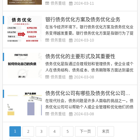
构、降低财务风险、优化财务成本等方式来提高债务
债务重组
2024-03-11
偿还能力和经营效益的一种财务管理策略。债务优化
重组通常包括债务重组、债务延期、债务减免、债务
银行债务优化方案及债务优化业务
置换等措施，旨在帮助企业更好地管理和偿还债务，
在当今经济环境下，银行债务优化方案及债务优化业
实现财务健康和可持续发展。...
务变得越发重要。银行债务优化方案是指银行为了提
高负债结构的效率和优化资金利用效率，采取一系列
债务重组
2024-03-10
措施的过程。银行债务优化业务则是指银行为客户提
供债务优化方案的服务。（图片来源网络，侵删）银
债务优化的主要形式及其重要性
行债务优化方案包括但不限于：债务重组、债务置
债务优化是指通过合理规划和管理债务，使企业或个
换、债务再融资、债务延期等...
人在债务结构、债务成本、债务期限等方面达到最优
化的状态，以实现财务稳健和效益最大化的目标。债
债务重组
2024-03-08
务优化是企业财务管理中非常重要的一环，可以有效
降低财务风险、提高资金利用效率、降低财务成本，
债务优化公司有哪些及债务优化公司类型解析
从而增强企业的竞争力和盈利能力。（图片来源网
在现代社会，债务问题是许多人面临的挑战之一。债
络，侵删）债务优化的主要形...
务优化公司可以帮助个人或企业管理和优化他们的债
务，以便更有效地还清欠款。这些公司通常提供专业
债务重组
2024-03-08
的咨询服务，帮助客户制定合理的还款计划，降低利
息和费用，并提供财务规划建议，以帮助客户摆脱债
2
3
4
5
下一页
末页
1
务困境。（图片来源网络，侵删）在市场上，有许多
不同类型的债务优化公司，...