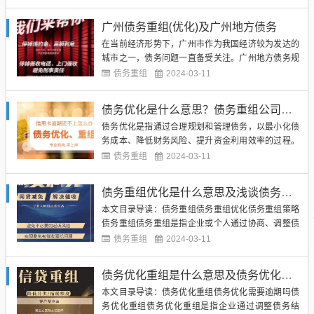
为了解决这些问题，上海债务优化公司应运而生。上
海债务优化公司是专门帮助企业和个人优化债务结
广州债务重组(优化)及广州地方债务
构、降低债务成本、提高资金使用效率的机构。这些
在当前经济形势下，广州市作为我国经济较为发达的
公司通常由专业的财务顾问和...
城市之一，债务问题一直备受关注。广州地方债务规
模庞大，债务结构复杂，且存在一定风险。为了有效
债务重组
2024-03-11
管理债务，提高债务利用效率，广州市需要进行债务
重组和优化。（图片来源网络，侵删）广州债务重组
债务优化是什么意思？债务重组公司如何收费？
是指通过调整原有债务的期限、利率和偿还方式等，
债务优化是指通过合理规划和管理债务，以最小化债
以减轻债务负担，提高债务...
务成本、降低财务风险、提升资金利用效率的过程。
在企业经营中，债务优化可以帮助企业获得更多的资
债务重组
2024-03-11
金用于投资和发展，提高企业的竞争力和盈利能力。
而债务重组公司则是一种专业机构，为企业提供债务
债务重组优化是什么意思及浅谈债务重组及其策略
重组、债务协商、债务清理等服务，帮助企业解决债
本文目录导读：债务重组债务重组优化债务重组策略
务问题，实现债务优化。（...
债务重组债务重组是指企业或个人通过协商、调整债
务的金额、期限、利率等方式，以减轻债务负担，改
债务重组
2024-03-11
善经营状况的过程。债务重组通常发生在企业经营出
现困难，无法按时偿还债务的情况下，通过与债权人
债务优化重组是什么意思及债务优化需要逾期吗
协商达成一致，调整债务的形式和条件，以实现债务
本文目录导读：债务优化重组债务优化需要逾期吗债
的优化和管理。（图片来源...
务优化重组债务优化重组是指企业通过调整债务结